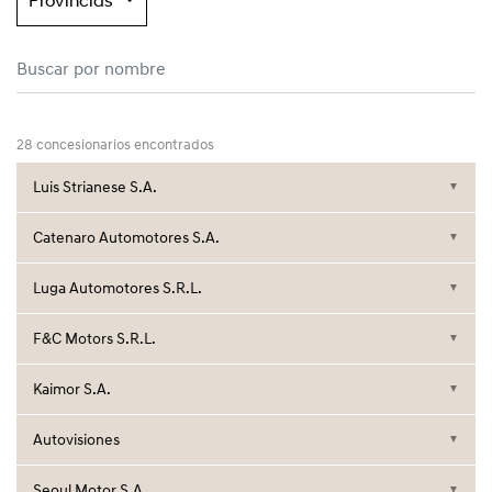
Provincias
28 concesionarios encontrados
Luis Strianese S.A.
▼
Catenaro Automotores S.A.
▼
Luga Automotores S.R.L.
▼
F&C Motors S.R.L.
▼
Kaimor S.A.
▼
Autovisiones
▼
Seoul Motor S.A.
▼