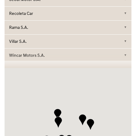
Recoleta Car
▼
Rama S.A.
▼
Villar S.A.
▼
Wincar Motors S.A.
▼
Guini Auto S.A.
▼
International Motors S.R.L.
▼
J.R. Automotores S.A.
▼
Tamagnini S.R.L.
▼
Hiper Auto S.R.L.
▼