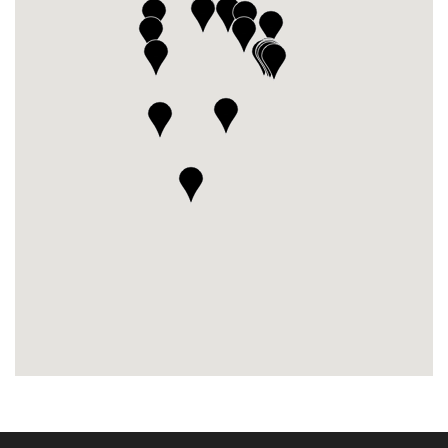
Automont Hyundai
▼
Multicar De Maipú Place S.A.
▼
Banchik Importados S.A.
▼
Euro Motors S.A.
▼
Sur Automotores S.R.L.
▼
Dipar S.R.L.
▼
Armando Automotores
▼
Sur Car S.A.
▼
Alperovich Group S.R.L.
▼
Hyong Motors S.R.L.
▼