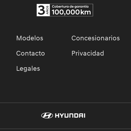
Pesado Castro Dealer S.A.
▼
AutoCero
▼
Modelos
Concesionarios
Contacto
Privacidad
Legales