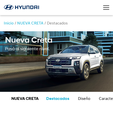
Inicio
/
NUEVA CRETA
/
Destacados
Nueva Creta
Pasá al siguiente nivel.
NUEVA CRETA
Destacados
Diseño
Caracte