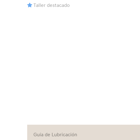
Taller destacado
Talleres Maipu S.R.L.
▼
Taller S.M.R. Morrone
▼
Luga Automotores S.R.L.
▼
International Motors Taller
▼
Seoul Motor S.A.
▼
Musmarra
▼
Villar S.A.
▼
Isuservice S.A. / Rama
▼
International Motors S.R.L.
▼
Guía de Lubricación
Autovisiones
▼