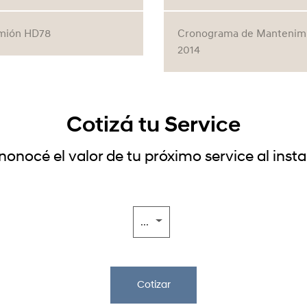
mión HD78
Cronograma de Mantenimie
2014
Cotizá tu Service
onocé el valor de tu próximo service al inst
...
Cotizar