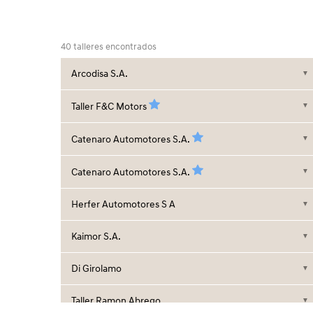
40 talleres encontrados
Arcodisa S.A.
▼
Taller F&C Motors
▼
Catenaro Automotores S.A.
▼
Catenaro Automotores S.A.
▼
Herfer Automotores S A
▼
Kaimor S.A.
▼
Di Girolamo
▼
Taller Ramon Abrego
▼