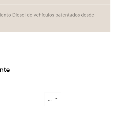
nto Diesel de vehículos patentados desde
ante
...