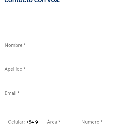
contacto con vos.
Nombre
*
Apellido
*
Email
*
Área
*
Numero
*
Celular:
+54 9