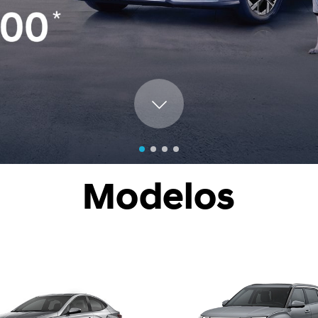
nocé más
Modelos