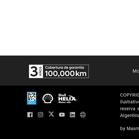
Mo
COPYRI
ilustrat
reserva 
Argentin
by Masm