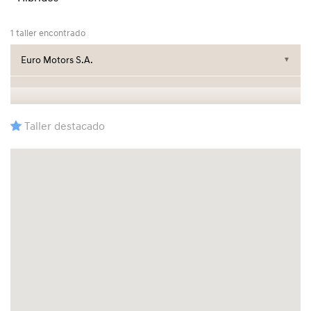
1 taller encontrado
Euro Motors S.A.
▼
Taller destacado