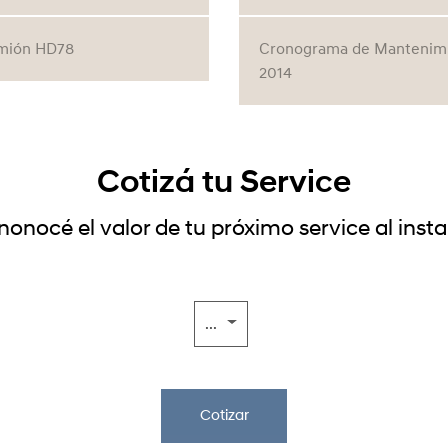
mión HD78
Cronograma de Mantenimie
2014
Cotizá tu Service
onocé el valor de tu próximo service al inst
...
Cotizar