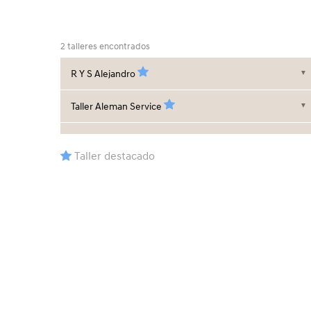
2 talleres encontrados
R Y S Alejandro
▼
Taller Aleman Service
▼
Taller destacado