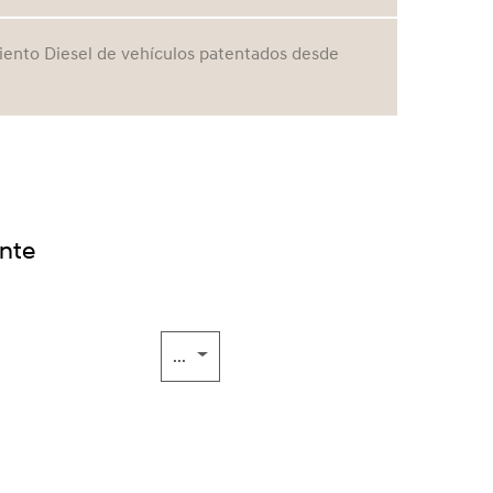
nto Diesel de vehículos patentados desde
ante
...