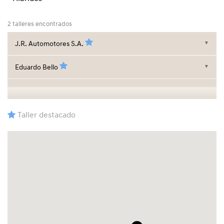
2 talleres encontrados
J.R. Automotores S.A.
▼
Eduardo Bello
▼
Taller destacado