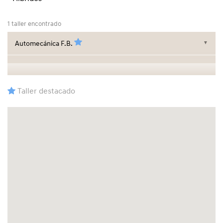
1 taller encontrado
Automecánica F.B.
▼
Taller destacado